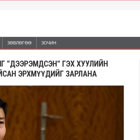
ЗӨВЛӨГӨӨ
ЗОЧИН
ЫГ “ДЭЭРЭМДСЭН“ ГЭХ ХУУЛИЙН
ЙСАН ЭРХМҮҮДИЙГ ЗАРЛАНА