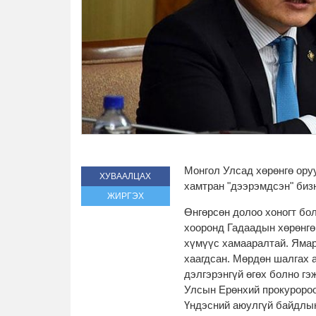
Монгол Улсад хөрөнгө ору
ХУВААЛЦАХ
хамтран "дээрэмдсэн" биз
ЖИРГЭХ
Өнгөрсөн долоо хоногт бо
хооронд Гадаадын хөрөнгө
хүмүүс хамааралтай. Ямар
хаагдсан. Мөрдөн шалгах а
дэлгэрэнгүй өгөх болно г
Улсын Ерөнхий прокуророо
Үндэсний аюулгүй байдлын