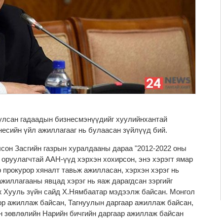
улсан гадаадын бизнесмэнүүдийг хуулийнхантай
несийн үйл ажиллагааг нь булаасан зүйлүүд бий.
лсон Засгийн газрын хуралдааны дараа "2012-2022 оны
 оруулагчтай ААН-үүд хэрхэн хохирсон, энэ хэрэгт ямар
 прокурор хяналт тавьж ажилласан, хэрхэн хэрэг нь
жиллагааны явцад хэрэг нь яаж дарагдсан зэргийг
эж Хууль зүйн сайд Х.Нямбаатар мэдээлж байсан. Монгол
р ажиллаж байсан, Тагнуулын даргаар ажиллаж байсан,
 зөвлөлийн Нарийн бичгийн даргаар ажиллаж байсан