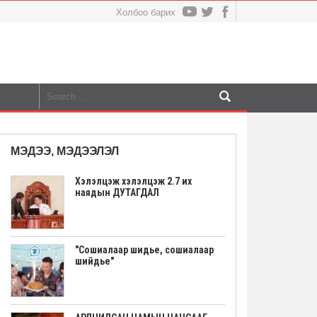
Холбоо барих
МЭДЭЭ, МЭДЭЭЛЭЛ
Хэлэлцэж хэлэлцэж 2.7 их
наядын ДУТАГДАЛ
"Сошиалаар шидье, сошиалаар
шийдье"