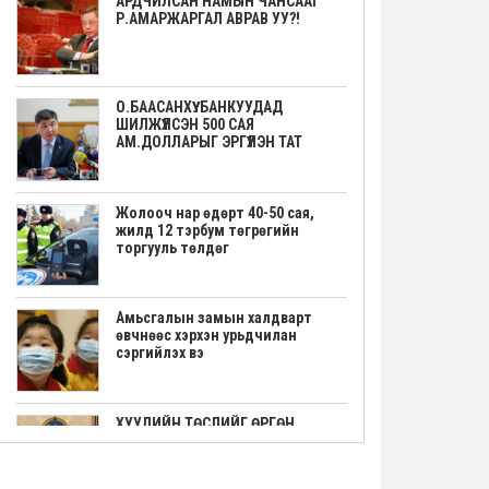
АРДЧИЛСАН НАМЫН ЧАНСААГ
Р.АМАРЖАРГАЛ АВРАВ УУ?!
О.БААСАНХҮҮ: БАНКУУДАД
ШИЛЖҮҮЛСЭН 500 САЯ
АМ.ДОЛЛАРЫГ ЭРГҮҮЛЭН ТАТ
Жолооч нар өдөрт 40-50 сая,
жилд 12 тэрбум төгрөгийн
торгууль төлдөг
Амьсгалын замын халдварт
өвчнөөс хэрхэн урьдчилан
сэргийлэх вэ
ХУУЛИЙН ТӨСЛИЙГ ӨРГӨН
МЭДҮҮЛЭВ