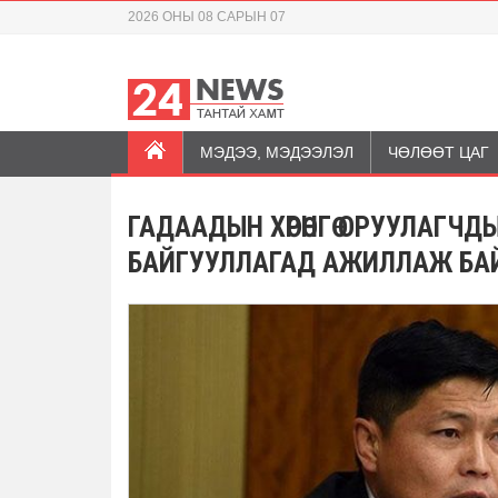
2026 ОНЫ 08 САРЫН 07
МЭДЭЭ, МЭДЭЭЛЭЛ
ЧӨЛӨӨТ ЦАГ
ГАДААДЫН ХӨРӨНГӨ ОРУУЛАГЧД
БАЙГУУЛЛАГАД АЖИЛЛАЖ БА