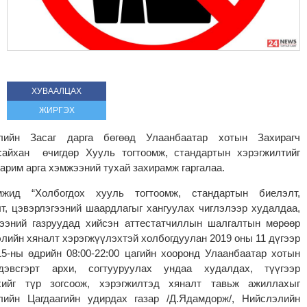
ХУВААЛЦАХ
ЖИРГЭХ
лийн Засаг дарга бөгөөд Улаанбаатар хотын Захирагч
сайхан өчигдөр Хууль тогтоомж, стандартын хэрэгжилтийг
зарим арга хэмжээний тухай захирамж гаргалаа.
мжид “Холбогдох хууль тогтоомж, стандартын биелэлт,
т, цэвэрлэгээний шаардлагыг хангуулах чиглэлээр худалдаа,
гээний газруудад хийсэн аттестатчиллын шалгалтын мөрөөр
элийн хяналт хэрэгжүүлэхтэй холбогдуулан 2019 оны 11 дүгээр
5-ны өдрийн 08:00-22:00 цагийн хооронд Улаанбаатар хотын
дэвсгэрт архи, согтууруулах ундаа худалдах, түүгээр
хийг түр зогсоож, хэрэгжилтэд хяналт тавьж ажиллахыг
лийн Цагдаагийн удирдах газар /Д.Ядамдорж/, Нийслэлийн