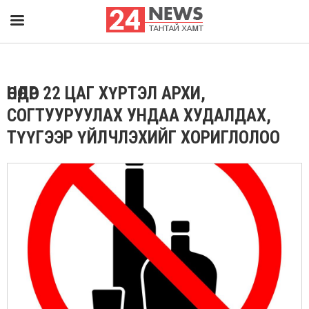
ӨНӨӨДӨР 22 ЦАГ ХҮРТЭЛ АРХИ,
СОГТУУРУУЛАХ УНДАА ХУДАЛДАХ,
ТҮҮГЭЭР ҮЙЛЧЛЭХИЙГ ХОРИГЛОЛОО