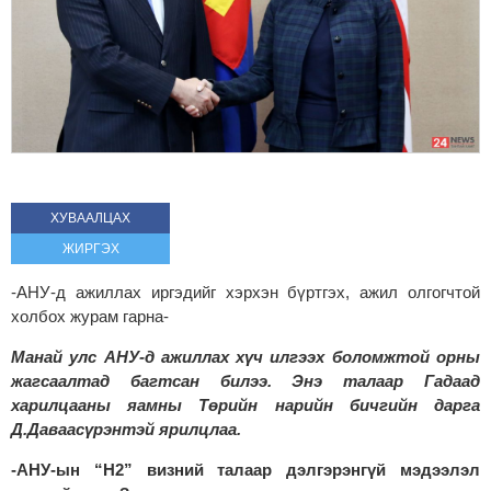
ХУВААЛЦАХ
ЖИРГЭХ
-АНУ-д ажиллах иргэдийг хэрхэн бүртгэх, ажил олгогчтой
холбох журам гарна-
Манай улс АНУ-д ажиллах хүч илгээх боломжтой орны
жагсаалтад багтсан билээ. Энэ талаар Гадаад
харилцааны яамны Төрийн нарийн бичгийн дарга
Д.Даваасүрэнтэй ярилцлаа.
-АНУ-ын “Н2” визний талаар дэлгэрэнгүй мэдээлэл