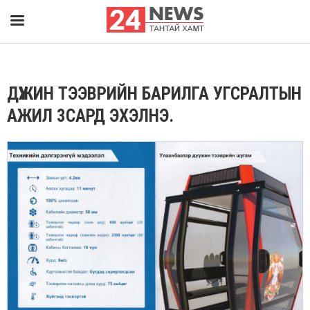
ДҮҮЖИН ТЭЭВРИЙН БАРИЛГА УГСРАЛТЫН
АЖИЛ 3САРД ЭХЭЛНЭ.