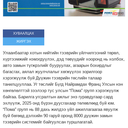
ХУВААЛЦАХ
ЖИРГЭХ
Улаанбаатар хотын нийтийн тээврийн үйлчилгээний төрөл,
хүртээмжийг нэмэгдүүлэх, дэд төвүүдийг хооронд нь холбох,
авто замын түгжрэлийг бууруулах, агаарын бохирдлыг
багасгах, аялал жуулчлалыг хөгжүүлэх зорилгоор
хэрэгжүүлж буй Дүүжин тээврийн төслийн талаар
танилцууллаа. Уг төслийг Бүгд Найрамдах Франц Улсын нэн
хөнгөлөлттэй зээлээр тус улсын “Пома” групп хэрэгжүүлж
байгаа. Барилга угсралтын ажлыг энэ гуравдугаар сард
эхлүүлж, 2025 онд бүрэн дуусгахаар төлөвлөөд буй юм.
“Пома” групп нь 88 дахь жилдээ үйл ажиллагаагаа явуулж
буй бөгөөд дэлхийн 90 гаруй оронд 8000 дүүжин замын
тээврийн системийг байгуулсан туршлагатай.