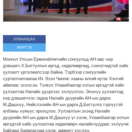
ХУВААЛЦАХ
ЖИРГЭХ
Монгол Улсын Ерөнхийлөгчийн сонгуульд АН-аас нэр
дэвшигч Х.Баттулгын иргэд, хөдөлмөрчид, сонгогчидтой хийх
уулзалт үргэлжилсээр байна. Тэрбээр сонгуулийн
сурталчилгаагаа Их Эзэн Чингис хааны өлгий нутаг Хэнтий
аймгаас эхэлсэн. Тэгвэл Улаанбаатар хотын иргэдтэй хийх
уулзалтаа Налайх дүүргээс эхлүүллээ. Энэхүү уулзалтад
нэр дэвшигчээс гадна Налайх дүүргийн АН-ын дарга
М.Дашхүү, Нийслэлийн АН-ын дарга Д.Баттулга тэргүүтэй
албаны хүмүүс оролцлоо. Уулзалтын эхэнд Налайх
дүүргийн АН-ын дарга М.Дашхүү үг хэлж, Улаанбаатар хотын
иргэдтэй хийх уулзалтаа хөдөлмөрч налайхчуудаас эхлүүлж
байгаад баярласнаа хэлж, амжилт хүслээ.