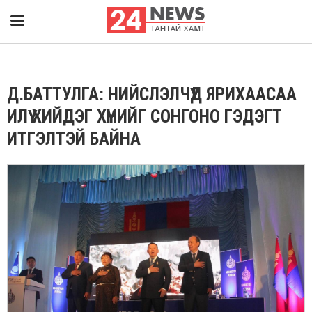
Д.БАТТУЛГА: НИЙСЛЭЛЧҮҮД ЯРИХААСАА
ИЛҮҮ ХИЙДЭГ ХҮНИЙГ СОНГОНО ГЭДЭГТ
ИТГЭЛТЭЙ БАЙНА