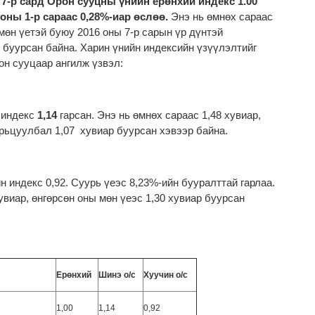
н
7-р сард Орон сууцны үнийн ерөнхий индекс 1.00
 оны 1-р сараас 0,28%-иар өслөө.
Энэ нь өмнөх сараас
 мөн үетэй буюу 2016 оны 7-р сарын үр дүнтэй
 буурсан байна. Харин үнийн индексийн үзүүлэлтийг
он сууцаар ангилж үзвэл:
 индекс
1,14
гарсан. Энэ нь өмнөх сараас 1,48 хувиар,
арьцуулбал 1,07 хувиар буурсан хэвээр байна.
н индекс 0,92. Суурь үеэс 8,23%-ийн бууралттай гарлаа.
увиар, өнгөрсөн оны мөн үеэс 1,30 хувиар буурсан
Ерөнхий
Шинэ о/с
Хуучин о/с
1,00
1,14
0,92