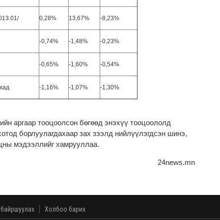
013.01/
0,28%
13,67%
-8,23%
-0,74%
-1,48%
-0,23%
-0,65%
-1,60%
-0,54%
хад
-1,16%
-1,07%
-1,30%
ийн аргаар тооцоолсон бөгөөд энэхүү тооцоололд
хотод борлуулагдахаар зах зээлд нийлүүлэгдсэн шинэ,
уцны мэдээллийг хамрууллаа.
24news.mn
 байршуулах
Холбоо барих