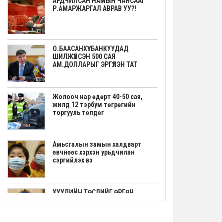
АРДЧИЛСАН НАМЫН ЧАНСААГ
Р.АМАРЖАРГАЛ АВРАВ УУ?!
О.БААСАНХҮҮ: БАНКУУДАД
ШИЛЖҮҮЛСЭН 500 САЯ
АМ.ДОЛЛАРЫГ ЭРГҮҮЛЭН ТАТ
Жолооч нар өдөрт 40-50 сая,
жилд 12 тэрбум төгрөгийн
торгууль төлдөг
Амьсгалын замын халдварт
өвчнөөс хэрхэн урьдчилан
сэргийлэх вэ
ХУУЛИЙН ТӨСЛИЙГ ӨРГӨН
МЭДҮҮЛЭВ