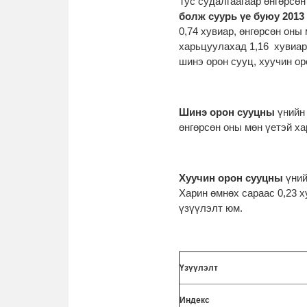
Тус судалгаагаар өнгөрсө
болж суурь үе буюу 2013
0,74 хувиар, өнгөрсөн оны
харьцуулахад 1,16 хувиар
шинэ орон сууц, хуучин ор
Шинэ орон сууцны
үнийн
өнгөрсөн оны мөн үетэй х
Хуучин орон сууцны
үний
Харин өмнөх сараас 0,23 х
үзүүлэлт юм.
Үзүүлэлт
Индекс