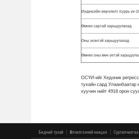
Индексийн өөрчлөлт /суурь үе-2
Өмнөх сартай харьцуулахад
Оны эхэнтэй харьцуулахад
Өмнөх оны мөн үетэй харьцуула
ОСҮИ-ийг Хедоник регресс
тухайн сард Улаанбаатар 
хуучин нийт 4918 орон су
Бидний тухай
Үйлчилгээний нөхцөл
Сурталчилгаа