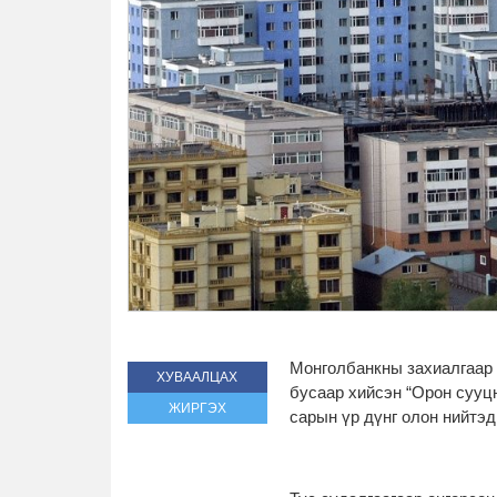
Монголбанкны захиалгаар 
ХУВААЛЦАХ
бусаар хийсэн “Орон сууц
ЖИРГЭХ
сарын үр дүнг олон нийтэ