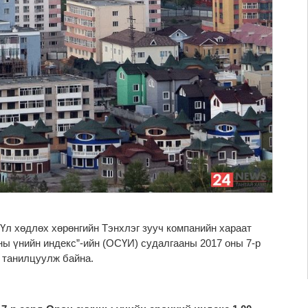
Үл хөдлөх хөрөнгийн Тэнхлэг зууч компанийн хараат
ны үнийн индекс”-ийн (ОСҮИ) судалгааны 2017 оны 7-р
д танилцуулж байна.