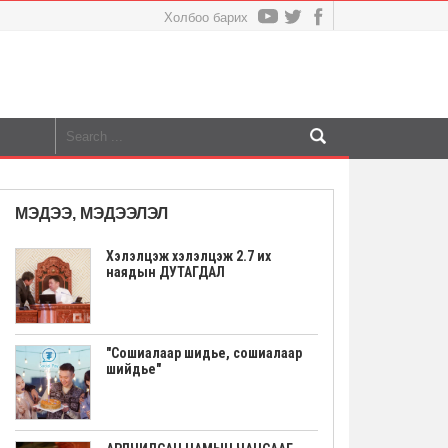
Холбоо барих
МЭДЭЭ, МЭДЭЭЛЭЛ
Хэлэлцэж хэлэлцэж 2.7 их
наядын ДУТАГДАЛ
"Сошиалаар шидье, сошиалаар
шийдье"