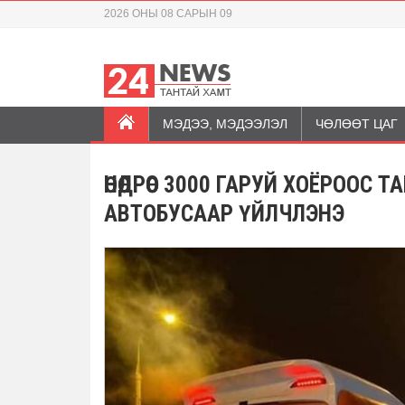
2026 ОНЫ 08 САРЫН 09
МЭДЭЭ, МЭДЭЭЛЭЛ
ЧӨЛӨӨТ ЦАГ
ӨНӨӨДРӨӨС 3000 ГАРУЙ ХОЁРОО
АВТОБУСААР ҮЙЛЧЛЭНЭ