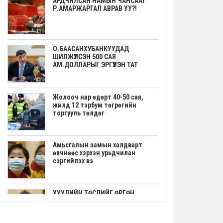
АРДЧИЛСАН НАМЫН ЧАНСААГ
Р.АМАРЖАРГАЛ АВРАВ УУ?!
О.БААСАНХҮҮ: БАНКУУДАД
ШИЛЖҮҮЛСЭН 500 САЯ
АМ.ДОЛЛАРЫГ ЭРГҮҮЛЭН ТАТ
Жолооч нар өдөрт 40-50 сая,
жилд 12 тэрбум төгрөгийн
торгууль төлдөг
Амьсгалын замын халдварт
өвчнөөс хэрхэн урьдчилан
сэргийлэх вэ
ХУУЛИЙН ТӨСЛИЙГ ӨРГӨН
МЭДҮҮЛЭВ