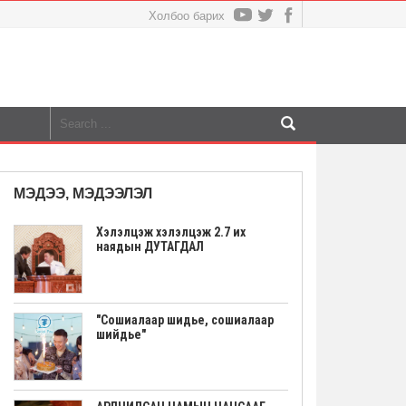
Холбоо барих
МЭДЭЭ, МЭДЭЭЛЭЛ
Хэлэлцэж хэлэлцэж 2.7 их
наядын ДУТАГДАЛ
"Сошиалаар шидье, сошиалаар
шийдье"