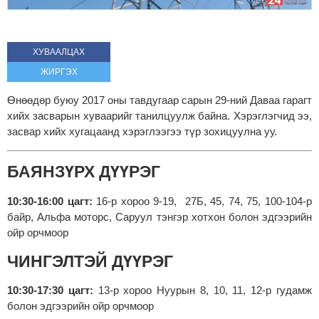
ХУВААЛЦАХ
ЖИРГЭХ
Өнөөдөр буюу 2017 оны тавдугаар сарын 29-ний Даваа гарагт
хийх засварын хуваарийг танилцуулж байна. Хэрэглэгчид ээ,
засвар хийх хугацаанд хэрэглээгээ түр зохицуулна уу.
БАЯНЗҮРХ ДҮҮРЭГ
10:30-16:00 цагт:
16-р хороо 9-19, 27Б, 45, 74, 75, 100-104-р
байр, Альфа моторс, Саруул тэнгэр хотхон болон эдгээрийн
ойр орчмоор
ЧИНГЭЛТЭЙ ДҮҮРЭГ
10:30-17:30 цагт:
13-р хороо Нуурын 8, 10, 11, 12-р гудамж
болон эдгээрийн ойр орчмоор