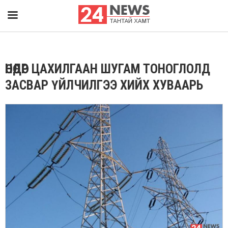
ӨНӨӨДӨР ЦАХИЛГААН ШУГАМ ТОНОГЛОЛД
ЗАСВАР ҮЙЛЧИЛГЭЭ ХИЙХ ХУВААРЬ