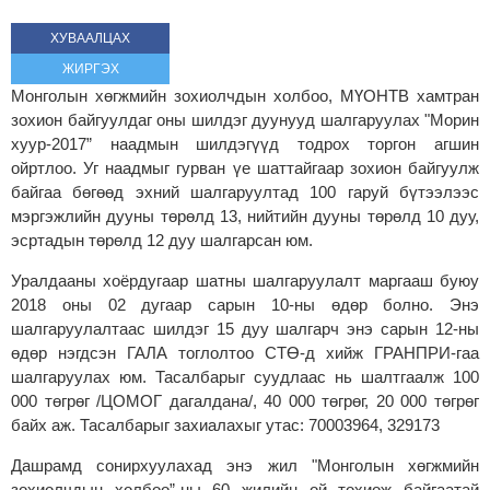
ХУВААЛЦАХ
ЖИРГЭХ
Монголын хөгжмийн зохиолчдын холбоо, МҮОНТВ хамтран
зохион байгуулдаг оны шилдэг дуунууд шалгаруулах "Морин
хуур-2017” наадмын шилдэгүүд тодрох торгон агшин
ойртлоо. Уг наадмыг гурван үе шаттайгаар зохион байгуулж
байгаа бөгөөд эхний шалгаруултад 100 гаруй бүтээлээс
мэргэжлийн дууны төрөлд 13, нийтийн дууны төрөлд 10 дуу,
эсртадын төрөлд 12 дуу шалгарсан юм.
Уралдааны хоёрдугаар шатны шалгаруулалт маргааш буюу
2018 оны 02 дугаар сарын 10-ны өдөр болно. Энэ
шалгаруулалтаас шилдэг 15 дуу шалгарч энэ сарын 12-ны
өдөр нэгдсэн ГАЛА тоглолтоо СТӨ-д хийж ГРАНПРИ-гаа
шалгаруулах юм. Тасалбарыг суудлаас нь шалтгаалж 100
000 төгрөг /ЦОМОГ дагалдана/, 40 000 төгрөг, 20 000 төгрөг
байх аж. Тасалбарыг захиалахыг утас: 70003964, 329173
Дашрамд сонирхуулахад энэ жил "Монголын хөгжмийн
зохиолчдын холбоо”-ны 60 жилийн ой тохиож байгаатай