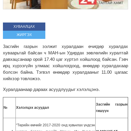
ХУВААЛЦАХ
ЖИРГЭХ
Засгийн газрын ээлжит хуралдаан өчигдөр хуралдах
хуваарьтай байсан ч МАН-ын Удирдах зөвлөлийн хуралтай
давхацсанаар орой 17.40 цаг хүртэл хойшлоод байсан. Гэвч
ирц хүрээгүйн улмаас хойшлогдоод, өнөөдөр хуралдахаар
болсон байна. Тэгвэл өнөөдөр хуралдааныг 11.00 цагаас
хийхээр товложээ.
Хуралдаанаар дараах асуудлуудыг хэлэлцэнэ.
Засгийн газрын
№
Хэлэлцэх асуудал
гишүүн
“Төрийн өмчийг 2017-2020 онд хувьчлах үндсэн