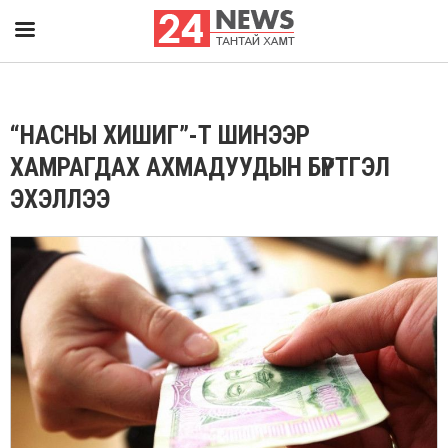
“НАСНЫ ХИШИГ”-Т ШИНЭЭР
ХАМРАГДАХ АХМАДУУДЫН БҮРТГЭЛ
ЭХЭЛЛЭЭ