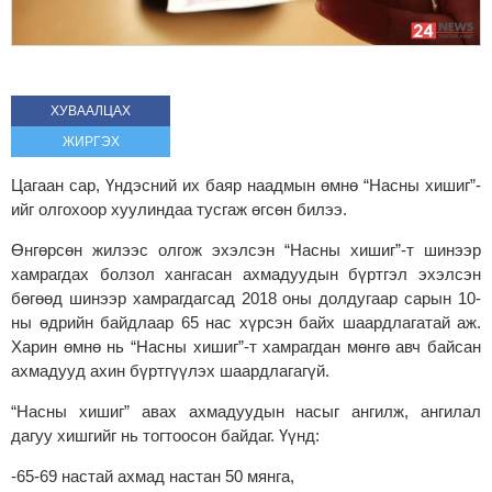
ХУВААЛЦАХ
ЖИРГЭХ
Цагаан сар, Үндэсний их баяр наадмын өмнө “Насны хишиг”-
ийг олгохоор хуулиндаа тусгаж өгсөн билээ.
Өнгөрсөн жилээс олгож эхэлсэн “Насны хишиг”-т шинээр
хамрагдах болзол хангасан ахмадуудын бүртгэл эхэлсэн
бөгөөд шинээр хамрагдагсад 2018 оны долдугаар сарын 10-
ны өдрийн байдлаар 65 нас хүрсэн байх шаардлагатай аж.
Харин өмнө нь “Насны хишиг”-т хамрагдан мөнгө авч байсан
ахмадууд ахин бүртгүүлэх шаардлагагүй.
“Насны хишиг” авах ахмадуудын насыг ангилж, ангилал
дагуу хишгийг нь тогтоосон байдаг. Үүнд:
-65-69 настай ахмад настан 50 мянга,