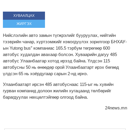
ХУВААЛЦАХ
ЖИРГЭХ
Нийслэлийн авто замын түгжрэлийг бууруулах, нийтийн
тээврийн чанар, хүртээмжийг нэмэгдүүлэх зорилгоор БНХАУ-
ын Yutong bus” компаниас 165.5 тэрбум төгрөгөөр 600
автобус худалдан авахаар болсон. Хуваарийн дагуу 485
автобус Улаанбаатар хотод ирээд байна. Үлдсэн 115
автобусны 50 нь өнөөдөр орой Улаанбаатарт ирэх бөгөөд
үлдсэн 65 нь хоёрдугаар сарын 2-нд ирнэ.
Улаанбаатарт ирсэн 485 автобуснаас 115-ыг нь хувийн
гурван компанид долоон жилийн хугацаанд төлбөрийг
барагдуулах нөхцөлтэйгөөр олгоод байна.
24news.mn