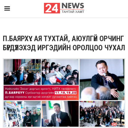
П.БАЯРХҮҮ : АЯ ТУХТАЙ, АЮУЛГҮЙ ОРЧИНГ
БҮРДҮҮЛЭХЭД ИРГЭДИЙН ОРОЛЦОО ЧУХАЛ