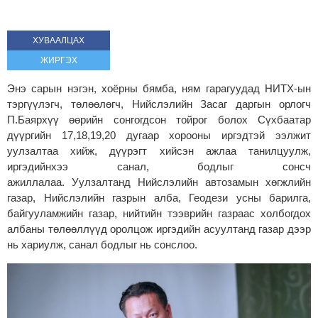
ХУВААЛЦАХ
ЖИРГЭХ
Энэ сарын нэгэн, хоёрны бямба, ням гарагуудад НИТХ-ын
тэргүүлэгч, төлөөлөгч, Нийслэлийн Засаг даргын орлогч
П.Баярхүү өөрийн сонгогдсон тойрог болох Сүхбаатар
дүүргийн 17,18,19,20 дугаар хорооны иргэдтэй ээлжит
уулзалтаа хийж, дүүрэгт хийсэн ажлаа танилцуулж,
иргэдийнхээ санал, бодлыг сонсч
ажиллалаа. Уулзалтанд Нийслэлийн автозамын хөгжлийн
газар, Нийслэлийн газрын алба, Геодези усны барилга,
байгууламжийн газар, нийтийн тээврийн газраас холбогдох
албаны төлөөллүүд оролцож иргэдийн асуултанд газар дээр
нь хариулж, санал бодлыг нь сонслоо.