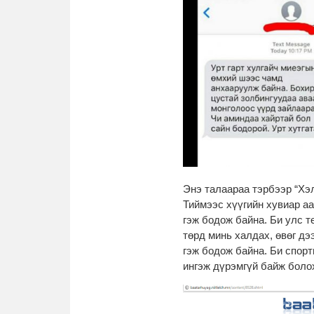
Энэ талаараа тэрбээр “Хэ
Тиймээс хүүгийн хувиар а
гэж бодож байна. Би улс т
төрд минь халдах, өвөг дэ
гэж бодож байна. Би спорт
ингэж дүрэмгүй байж болох