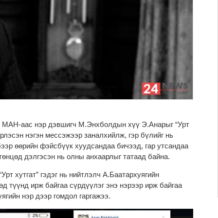
 МАН-аас нэр дэвшигч М.Энхболдын хүү Э.Анарыг “Урт
эрлэсэн нэгэн мессэжээр заналхийлж, гэр бүлийг нь
ээр өөрийн фэйсбүүк хуудсандаа бичээд, гар утсандаа
төнцөд дэлгэсэн нь олны анхаарлыг татаад байна.
Урт хутгат” гэдэг нь нийтлэлч А.Баатархуягийн
өд түүнд ирж байгаа сүрдүүлэг энэ нэрээр ирж байгаа
ягийн нэр дээр гомдол гаргажээ.