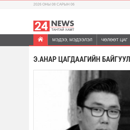
2026 ОНЫ 08 САРЫН 06
МЭДЭЭ, МЭДЭЭЛЭЛ
ЧӨЛӨӨТ ЦАГ
Э.АНАР ЦАГДААГИЙН БАЙГУУ