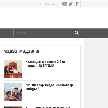
Холбоо барих
МЭДЭЭ, МЭДЭЭЛЭЛ
Хэлэлцэж хэлэлцэж 2.7 их
наядын ДУТАГДАЛ
"Сошиалаар шидье, сошиалаар
шийдье"