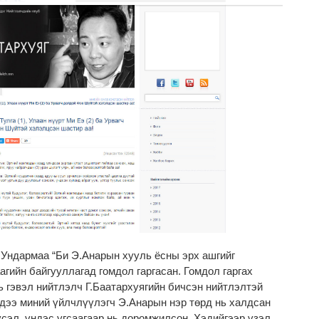
.Ундармаа “Би Э.Анарын хууль ёсны эрх ашгийг
агийн байгууллагад гомдол гаргасан. Гомдол гаргах
ь гэвэл нийтлэлч Г.Баатархуягийн бичсэн нийтлэлтэй
дээ миний үйлчлүүлэгч Э.Анарын нэр төрд нь халдсан
үсэл, үндэс угсаагаар нь доромжилсон. Хэдийгээр үзэл