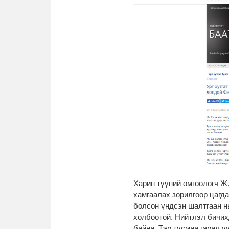
Харин түүний өмгөөлөгч Ж
хамгаалах зорилгоор цагда
болсон үндсэн шалтгаан н
холбоотой. Нийтлэл бичих
байна. Тэр тусмаа гарал ү