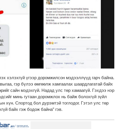
лэх хэлэхгүй үгээр доромжилсон мэдээллүүд гарч байна.
авыгаа, гэр бүлээ өмгөөлж хамгаалах шаардлагатай байх
өрийг сайн мэдэхгүй. Надад улс төр хамаагүй. Гэхдээ нэр
эдсийг минь гутаан доромжлох нь байж болохгүй зүйл
ын хүн. Спортод бол дүрэмтэй тоглодог. Гэтэл улс төр
гүй байх гэж бодож байна” гэв.