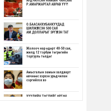
АРДЧИЛСАН НАМЫН ЧАНСААГ
Р.АМАРЖАРГАЛ АВРАВ УУ?!
О.БААСАНХҮҮ: БАНКУУДАД
ШИЛЖҮҮЛСЭН 500 САЯ
АМ.ДОЛЛАРЫГ ЭРГҮҮЛЭН ТАТ
Жолооч нар өдөрт 40-50 сая,
жилд 12 тэрбум төгрөгийн
торгууль төлдөг
Амьсгалын замын халдварт
өвчнөөс хэрхэн урьдчилан
сэргийлэх вэ
ХУУЛИЙН ТӨСЛИЙГ ӨРГӨН
МЭДҮҮЛЭВ