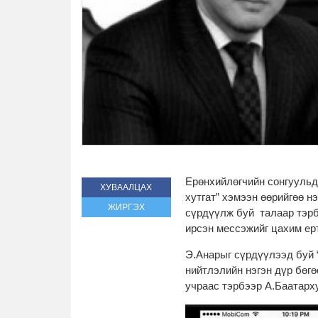
Ерөнхийлөгчийн сонгуульд
ХУВААЛЦАХ
хутгат” хэмээн өөрийгөө н
ЖИРГЭХ
сүрдүүлж буй талаар тэрб
ирсэн мессэжийг цахим ер
Э.Анарыг сүрдүүлээд буй “
нийтлэлийн нэгэн дүр бөгө
учраас тэрбээр А.Баатарху