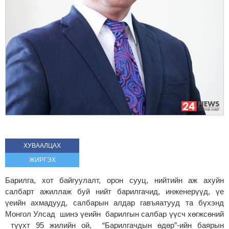
ХУВААЛЦАХ
ЖИРГЭХ
Барилга, хот байгуулалт, орон сууц, нийтийн аж ахуйн
салбарт ажиллаж буй нийт барилгачид, инженерүүд, үе
үеийн ахмадууд, салбарын алдар гавъяатууд та бүхэнд
Монгол Улсад шинэ үеийн барилгын салбар үүсч хөгжсөний
түүхт 95 жилийн ой, “Барилгачдын өдөр”-ийн баярын