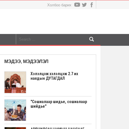
Холбоо барих
МЭДЭЭ, МЭДЭЭЛЭЛ
Хэлэлцэж хэлэлцэж 2.7 их
наядын ДУТАГДАЛ
"Сошиалаар шидье, сошиалаар
шийдье"