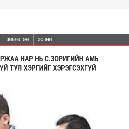
ЗӨВЛӨГӨӨ
ЗОЧИН
АРЖАА НАР НЬ С.ЗОРИГИЙН АМЬ
ОГҮЙ ТУЛ ХЭРГИЙГ ХЭРЭГСЭХГҮЙ