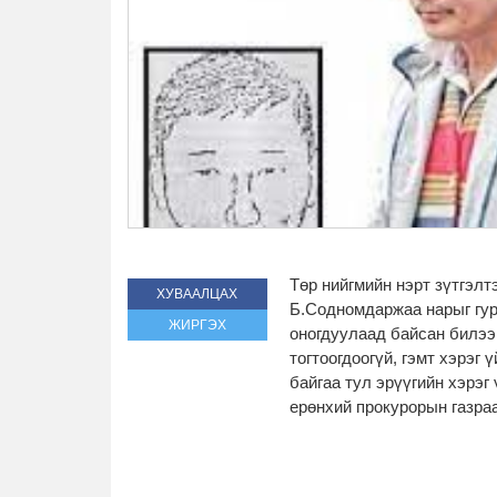
Төр нийгмийн нэрт зүтгэлт
ХУВААЛЦАХ
Б.Содномдаржаа нарыг гур
ЖИРГЭХ
оногдуулаад байсан билээ.
тогтоогдоогүй, гэмт хэрэг 
байгаа тул эрүүгийн хэрэг
ерөнхий прокурорын газра