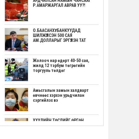
АРДЧИЛСАН НАМЫН ЧАНСААГ
Р.АМАРЖАРГАЛ АВРАВ УУ?!
О.БААСАНХҮҮ: БАНКУУДАД
ШИЛЖҮҮЛСЭН 500 САЯ
АМ.ДОЛЛАРЫГ ЭРГҮҮЛЭН ТАТ
Жолооч нар өдөрт 40-50 сая,
жилд 12 тэрбум төгрөгийн
торгууль төлдөг
Амьсгалын замын халдварт
өвчнөөс хэрхэн урьдчилан
сэргийлэх вэ
ХУУЛИЙН ТӨСЛИЙГ ӨРГӨН
МЭДҮҮЛЭВ