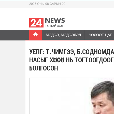
2026 ОНЫ 08 САРЫН 09
МЭДЭЭ, МЭДЭЭЛЭЛ
ЧӨЛӨӨТ ЦАГ
УЕПГ: Т.ЧИМГЭЭ, Б.СОДНОМД
НАСЫГ ХӨНӨӨСӨН НЬ ТОГТООГДО
БОЛГОСОН