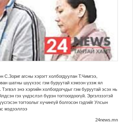
эн С.Зориг агсны хэрэгт холбогдуулан Т.Чимгээ,
ван шатны шүүхээс гэм буруутай хэмээн үзэж ял
 Тэгвэл энэ хэргийн холбогдогчдыг гэм буруутай эсэх нь
үйлдсэн гэх үндэслэл бүрэн тогтоогдоогүй. Эргэлзээтэй
 үүсгэсэн тогтоолыг хүчингүй болгосон гэдгийг Улсын
ас мэдээллээ
24news.mn