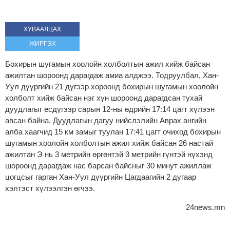
ХУВААЛЦАХ
ЖИРГЭХ
Бохирын шугамын хоолойн холболтын ажил хийж байсан
ажилтан шороонд дарагдаж амиа алджээ. Тодруулбал, Хан-
Уул дүүргийн
21 дүгээр хороонд бохирын шугамын хоолойн
холболт хийж байсан нэг хүн шороонд дарагдсан тухай
дуудлагыг есдүгээр сарын 12-ны өдрийн 17:14 цагт хүлээн
авсан байна. Дуудлагын дагуу нийслэлийн Аврах ангийн
алба хаагчид 15 км замыг туулан 17:41 цагт очиход бохирын
шугамын хоолойн холболтын ажил хийж байсан 26 настай
ажилтан Э нь 3 метрийн өргөнтэй 3 метрийн гүнтэй нүхэнд
шороонд дарагдаж нас барсан байсныг 30 минут ажиллаж
цогцсыг гарган Хан-Уул дүүргийн Цагдаагийн 2 дугаар
хэлтэст хүлээлгэн өгчээ.
24news.mn