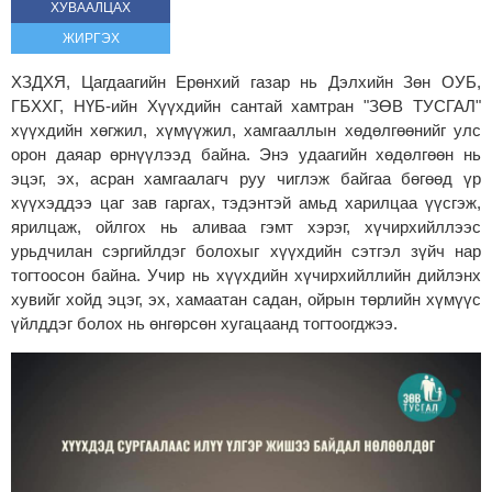
ХУВААЛЦАХ
ЖИРГЭХ
ХЗДХЯ, Цагдаагийн Ерөнхий газар нь Дэлхийн Зөн ОУБ,
ГБХХГ, НҮБ-ийн Хүүхдийн сантай хамтран "ЗӨВ ТУСГАЛ"
хүүхдийн хөгжил, хүмүүжил, хамгааллын хөдөлгөөнийг улс
орон даяар өрнүүлээд байна. Энэ удаагийн хөдөлгөөн нь
эцэг, эх, асран хамгаалагч руу чиглэж байгаа бөгөөд үр
хүүхэддээ цаг зав гаргах, тэдэнтэй амьд харилцаа үүсгэж,
ярилцаж, ойлгох нь аливаа гэмт хэрэг, хүчирхийллээс
урьдчилан сэргийлдэг болохыг хүүхдийн сэтгэл зүйч нар
тогтоосон байна. Учир нь хүүхдийн хүчирхийллийн дийлэнх
хувийг хойд эцэг, эх, хамаатан садан, ойрын төрлийн хүмүүс
үйлддэг болох нь өнгөрсөн хугацаанд тогтоогджээ.