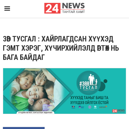
ЗӨВ ТУСГАЛ : ХАЙРЛАГДСАН ХҮҮХЭД
ГЭМТ ХЭРЭГ, ХҮЧИРХИЙЛЭЛД ӨРТӨХ НЬ
БАГА БАЙДАГ