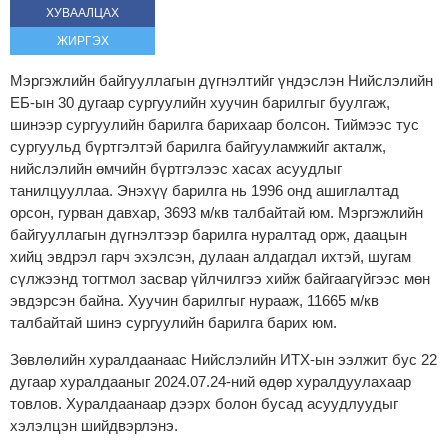
ХУВААЛЦАХ
ЖИРГЭХ
Мэргэжлийн байгууллагын дүгнэлтийг үндэслэн Нийслэлийн
ЕБ-ын 30 дугаар сургуулийн хуучин барилгыг буулгаж,
шинээр сургуулийн барилга барихаар болсон. Тиймээс тус
сургуульд бүртгэлтэй барилга байгууламжийг акталж,
нийслэлийн өмчийн бүртгэлээс хасах асуудлыг
танилцууллаа. Энэхүү барилга нь 1996 онд ашиглалтад
орсон, гурван давхар, 3693 м/кв талбайтай юм. Мэргэжлийн
байгууллагын дүгнэлтээр барилга нуралтад орж, даацын
хийц эвдрэл гарч эхэлсэн, дулаан алдагдал ихтэй, шугам
сүлжээнд тогтмол засвар үйлчилгээ хийж байгаагүйгээс мөн
эвдэрсэн байна. Хуучин барилгыг нурааж, 11665 м/кв
талбайтай шинэ сургуулийн барилга барих юм.
Зөвлөлийн хуралдаанаас Нийслэлийн ИТХ-ын ээлжит бус 22
дугаар хуралдааныг 2024.07.24-ний өдөр хуралдуулахаар
товлов. Хуралдаанаар дээрх болон бусад асуудлуудыг
хэлэлцэн шийдвэрлэнэ.